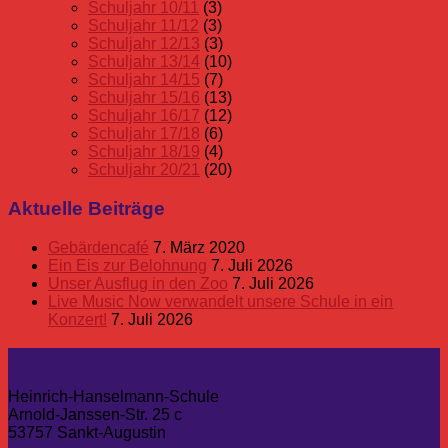
Schuljahr 10/11
(3)
Schuljahr 11/12
(3)
Schuljahr 12/13
(3)
Schuljahr 13/14
(10)
Schuljahr 14/15
(7)
Schuljahr 15/16
(13)
Schuljahr 16/17
(12)
Schuljahr 17/18
(6)
Schuljahr 18/19
(4)
Schuljahr 20/21
(20)
Aktuelle Beiträge
Gebärdencafé
7. März 2020
Ein Eis zur Belohnung
7. Juli 2026
Unser Ausflug in den Zoo
7. Juli 2026
Live Music Now verwandelt unsere Schule in ein
Konzert!
7. Juli 2026
Kontakt
Heinrich-Hanselmann-Schule
Arnold-Janssen-Str. 25 c
53757 Sankt-Augustin