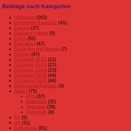
der
Beiträge nach Kategorien
Beiträge
Allgemein
(262)
besondere Angebote
(41)
Corona
(37)
Digitales Lernen
(5)
Eltern
(52)
Elternbrief
(47)
Gebärden des Monats
(7)
Schüler
(47)
Schuljahr 21/22
(22)
Schuljahr 22/23
(27)
Schuljahr 23/24
(23)
Schuljahr 24/25
(44)
Schuljahr 25/26
(48)
Stadt Sankt Augustin
(3)
Stufen
(75)
BPS
(37)
Mittelstufe
(32)
Oberstufe
(28)
Unterstufe
(9)
SV
(5)
UK
(11)
Zum Archiv
(81)