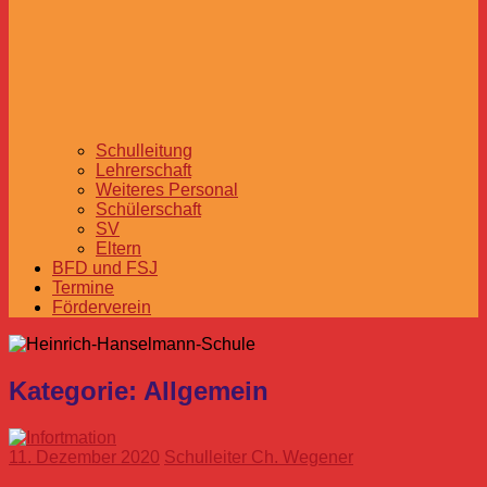
Schulleitung
Lehrerschaft
Weiteres Personal
Schülerschaft
SV
Eltern
BFD und FSJ
Termine
Förderverein
Kategorie:
Allgemein
11. Dezember 2020
Schulleiter Ch. Wegener