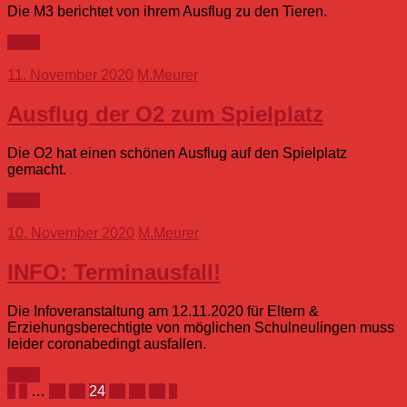
Die M3 berichtet von ihrem Ausflug zu den Tieren.
mehr
11. November 2020
M.Meurer
Ausflug der O2 zum Spielplatz
Die O2 hat einen schönen Ausflug auf den Spielplatz
gemacht.
mehr
10. November 2020
M.Meurer
INFO: Terminausfall!
Die Infoveranstaltung am 12.11.2020 für Eltern &
Erziehungsberechtigte von möglichen Schulneulingen muss
leider coronabedingt ausfallen.
mehr
Seitennummerierung
Vorherige
Nächste
«
1
…
22
23
24
25
26
27
»
Beiträge
Beiträge