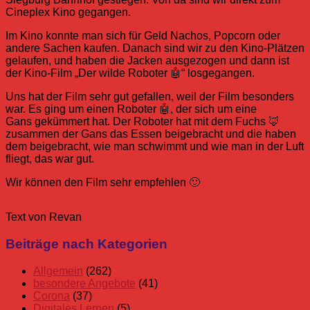
Cineplex Kino gegangen.
Im Kino konnte man sich für Geld Nachos, Popcorn oder
andere Sachen kaufen. Danach sind wir zu den Kino-Plätzen
gelaufen, und haben die Jacken ausgezogen und dann ist
der Kino-Film „Der wilde Roboter 🤖“ losgegangen.
Uns hat der Film sehr gut gefallen, weil der Film besonders
war. Es ging um einen Roboter 🤖, der sich um eine
Gans gekümmert hat. Der Roboter hat mit dem Fuchs 🦊
zusammen der Gans das Essen beigebracht und die haben
dem beigebracht, wie man schwimmt und wie man in der Luft
fliegt, das war gut.
Wir können den Film sehr empfehlen 🙂
Text von Revan
Allgemein
BPS
Kino
Schulkinowochen
Beiträge nach Kategorien
BPS
Schuljahr
Allgemein
(262)
25/26
besondere Angebote
(41)
Stufen
Corona
(37)
Digitales Lernen
(5)