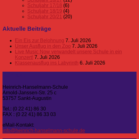
Schuljahr 17/18
(6)
Schuljahr 18/19
(4)
Schuljahr 20/21
(20)
Aktuelle Beiträge
Ein Eis zur Belohnung
7. Juli 2026
Unser Ausflug in den Zoo
7. Juli 2026
Live Music Now verwandelt unsere Schule in ein
Konzert!
7. Juli 2026
Klassenausflug ins Labyrinth
6. Juli 2026
Kontakt
Heinrich-Hanselmann-Schule
Arnold-Janssen-Str. 25 c
53757 Sankt-Augustin
Tel.: (0 22 41) 86 30
FAX : (0 22 41) 86 33 03
eMail-Kontakt:
info@heinrich-hanselmann-schule.de