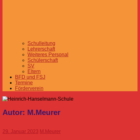
Schulleitung
Lehrerschaft
Weiteres Personal
Schülerschaft
SV
Eltern
BFD und FSJ
Termine
Förderverein
Autor:
M.Meurer
29. Januar 2023
M.Meurer