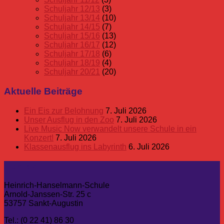
Schuljahr 12/13
(3)
Schuljahr 13/14
(10)
Schuljahr 14/15
(7)
Schuljahr 15/16
(13)
Schuljahr 16/17
(12)
Schuljahr 17/18
(6)
Schuljahr 18/19
(4)
Schuljahr 20/21
(20)
Aktuelle Beiträge
Ein Eis zur Belohnung
7. Juli 2026
Unser Ausflug in den Zoo
7. Juli 2026
Live Music Now verwandelt unsere Schule in ein
Konzert!
7. Juli 2026
Klassenausflug ins Labyrinth
6. Juli 2026
Kontakt
Heinrich-Hanselmann-Schule
Arnold-Janssen-Str. 25 c
53757 Sankt-Augustin
Tel.: (0 22 41) 86 30