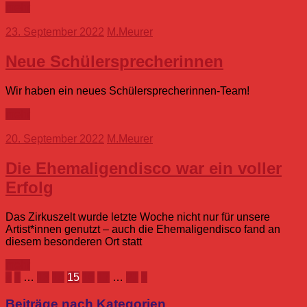
mehr
23. September 2022
M.Meurer
Neue Schülersprecherinnen
Wir haben ein neues Schülersprecherinnen-Team!
mehr
20. September 2022
M.Meurer
Die Ehemaligendisco war ein voller
Erfolg
Das Zirkuszelt wurde letzte Woche nicht nur für unsere
Artist*innen genutzt – auch die Ehemaligendisco fand an
diesem besonderen Ort statt
mehr
Seitennummerierung
Vorherige
Nächste
«
1
…
13
14
15
16
17
…
21
»
Beiträge
Beiträge
der
Beiträge nach Kategorien