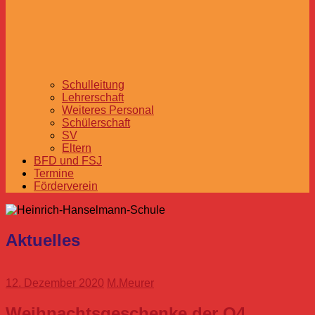
Schulleitung
Lehrerschaft
Weiteres Personal
Schülerschaft
SV
Eltern
BFD und FSJ
Termine
Förderverein
Aktuelles
12. Dezember 2020
M.Meurer
Weihnachtsgeschenke der O4