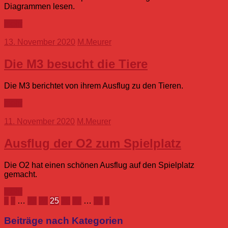
Diagrammen lesen.
mehr
13. November 2020
M.Meurer
Die M3 besucht die Tiere
Die M3 berichtet von ihrem Ausflug zu den Tieren.
mehr
11. November 2020
M.Meurer
Ausflug der O2 zum Spielplatz
Die O2 hat einen schönen Ausflug auf den Spielplatz
gemacht.
mehr
Seitennummerierung
Vorherige
Nächste
«
1
…
23
24
25
26
27
…
36
»
Beiträge
Beiträge
der
Beiträge nach Kategorien