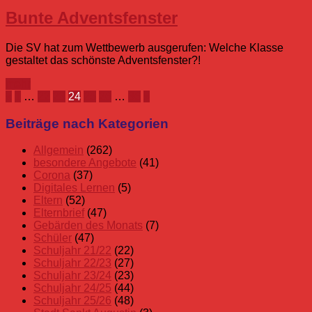
Bunte Adventsfenster
Die SV hat zum Wettbewerb ausgerufen: Welche Klasse
gestaltet das schönste Adventsfenster?!
mehr
Seitennummerierung
Vorherige
Nächste
«
1
…
22
23
24
25
26
…
36
»
Beiträge
Beiträge
der
Beiträge nach Kategorien
Beiträge
Allgemein
(262)
besondere Angebote
(41)
Corona
(37)
Digitales Lernen
(5)
Eltern
(52)
Elternbrief
(47)
Gebärden des Monats
(7)
Schüler
(47)
Schuljahr 21/22
(22)
Schuljahr 22/23
(27)
Schuljahr 23/24
(23)
Schuljahr 24/25
(44)
Schuljahr 25/26
(48)