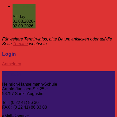
Sommerferien
All day
31.08.2026-
02.09.2026
Für weitere Termin-Infos, bitte Datum anklicken oder auf die
Seite
Termine
wechseln.
Login
Anmelden
Kontakt
Heinrich-Hanselmann-Schule
Arnold-Janssen-Str. 25 c
53757 Sankt-Augustin
Tel.: (0 22 41) 86 30
FAX : (0 22 41) 86 33 03
eMail-Kontakt: